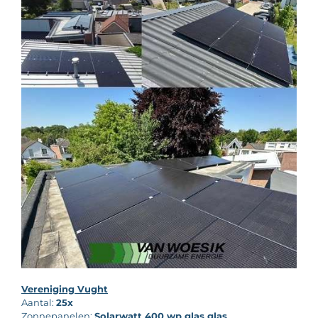
Vereniging Vught
Aantal:
25x
Zonnepanelen:
Solarwatt 400 wp glas glas