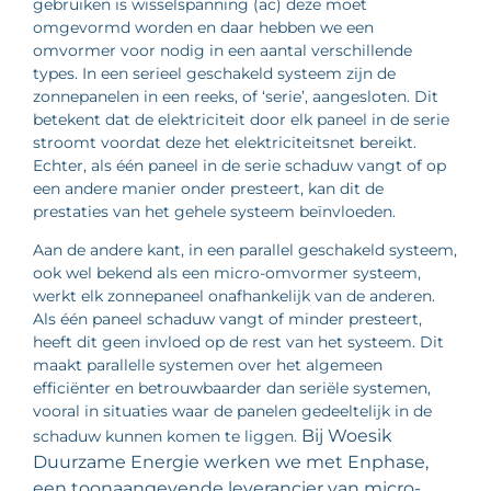
gebruiken is wisselspanning (ac) deze moet
omgevormd worden en daar hebben we een
omvormer voor nodig in een aantal verschillende
types. In een serieel geschakeld systeem zijn de
zonnepanelen in een reeks, of ‘serie’, aangesloten. Dit
betekent dat de elektriciteit door elk paneel in de serie
stroomt voordat deze het elektriciteitsnet bereikt.
Echter, als één paneel in de serie schaduw vangt of op
een andere manier onder presteert, kan dit de
prestaties van het gehele systeem beïnvloeden.
Aan de andere kant, in een parallel geschakeld systeem,
ook wel bekend als een micro-omvormer systeem,
werkt elk zonnepaneel onafhankelijk van de anderen.
Als één paneel schaduw vangt of minder presteert,
heeft dit geen invloed op de rest van het systeem. Dit
maakt parallelle systemen over het algemeen
efficiënter en betrouwbaarder dan seriële systemen,
vooral in situaties waar de panelen gedeeltelijk in de
Bij Woesik
schaduw kunnen komen te liggen.
Duurzame Energie werken we met Enphase,
een toonaangevende leverancier van micro-