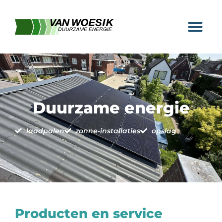
Duurzame energi
Duurzame energie
laadpalen
zonne-installaties
opslag
Producten en service